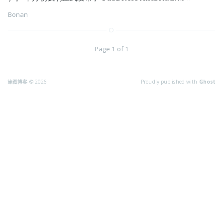
Bonan
Page 1 of 1
涂图博客
© 2026
Proudly published with
Ghost