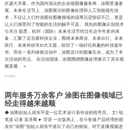
区盛大开幕。作为国内顶尖的企业级图像服务商，涂图受邀参
展。未来生活节上，涂图展示的图像处理和人工智能领先技
术，不仅让人们对涂图在图像领域的深厚沉淀惊叹不已，更是
让人们感受到了智能的生活的触手可及。 领先的图像识别技术
引关注 据悉，杭州（国际）未来生活节经过长达半年多的准
备，汇聚了近百家科技企业，围绕未来商业、未来出行、未来
医疗、未来科技等10大主题，组织了一场好玩有趣的科技嘉年
华。而在一系列体验活动中，涂图设计的图像互动，成为了本
次活动的亮点。 在活动现场，涂图围绕图像处理展示了其在视
频直播、
»
Xuwei
两年服务万余客户 涂图在图像领域已
经走得越来越顺
◆ 涂图创始人胡东平是一位艺术设计系毕业的程序员。 文| 铅
笔道 记者 吴泽骞 ► 导语 一次饭局上，在斗鱼做产品经理的朋
友向“涂图”创始人胡东平道出了自己的烦恼。对于直播视频进